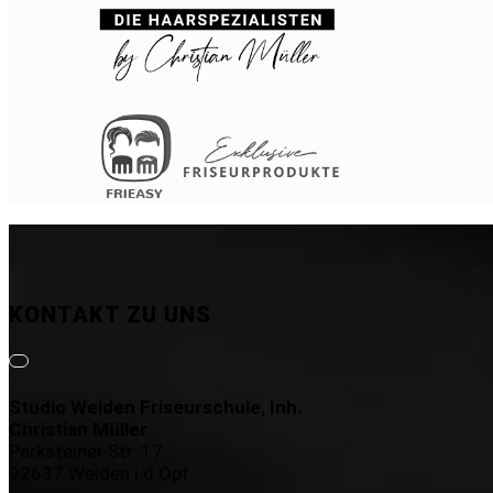
KONTAKT ZU UNS
Studio Weiden Friseurschule, Inh.
Christian Müller
Parksteiner Str. 17
92637 Weiden i.d.Opf.