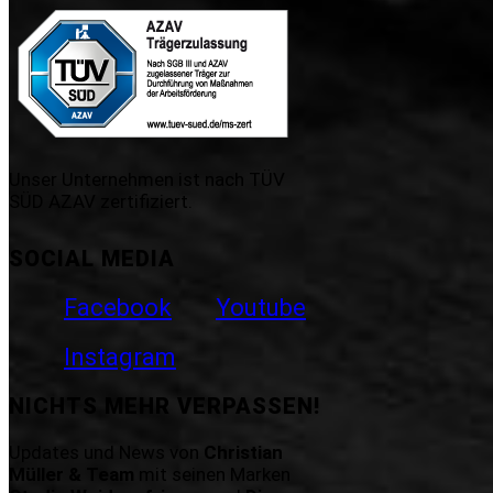
Unser Unternehmen ist nach TÜV
SÜD AZAV zertifiziert.
SOCIAL MEDIA
Facebook
Youtube
Instagram
NICHTS MEHR VERPASSEN!
Updates und News von
Christian
Müller & Team
mit seinen Marken