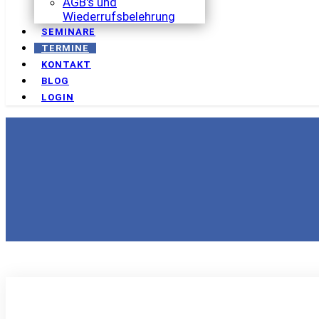
AGB's und
Wiederrufsbelehrung
SEMINARE
TERMINE
KONTAKT
BLOG
LOGIN