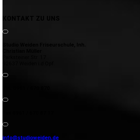
KONTAKT ZU UNS
Studio Weiden Friseurschule, Inh.
Christian Müller
Parksteiner Str. 17
92637 Weiden i.d.Opf.
Tel. 0961 / 670 870
Fax 0961 / 670 87 17
info@studioweiden.de