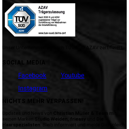
Unser Unternehmen ist nach TÜV SÜD AZAV zertifiziert.
SOCIAL MEDIA
Facebook
Youtube
Instagram
NICHTS MEHR VERPASSEN!
Updates und News von
Christian Müller & Team
mit
seinen Marken
Studio Weiden, frieasy
und
Die
Haarspezialisten
. Bleib informiert und melde Dich gleich