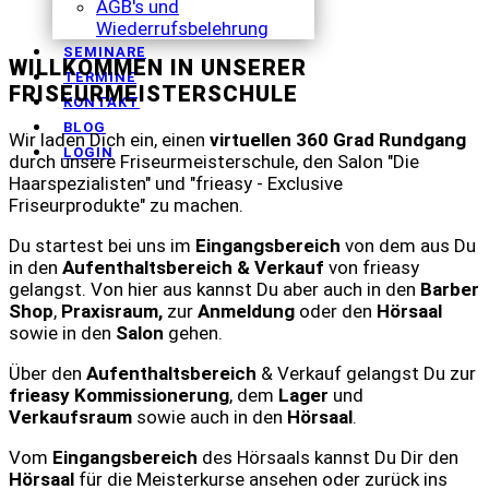
AGB's und
Wiederrufsbelehrung
SEMINARE
WILLKOMMEN IN UNSERER
TERMINE
FRISEURMEISTERSCHULE
KONTAKT
BLOG
Wir laden Dich ein, einen
virtuellen 360 Grad Rundgang
LOGIN
durch unsere Friseurmeisterschule, den Salon "Die
Haarspezialisten" und "frieasy - Exclusive
Friseurprodukte" zu machen.
Du startest bei uns im
Eingangsbereich
von dem aus Du
in den
Aufenthaltsbereich & Verkauf
von frieasy
gelangst. Von hier aus kannst Du aber auch in den
Barber
Shop
,
Praxisraum,
zur
Anmeldung
oder den
Hörsaal
sowie in den
Salon
gehen.
Über den
Aufenthaltsbereich
& Verkauf gelangst Du zur
frieasy Kommissionerung
, dem
Lager
und
Verkaufsraum
sowie auch in den
Hörsaal
.
Vom
Eingangsbereich
des Hörsaals kannst Du Dir den
Hörsaal
für die Meisterkurse ansehen oder zurück ins