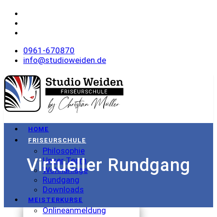
0961-670870
info@studioweiden.de
HOME
FRISEURSCHULE
Philosophie
Virtueller Rundgang
Unser Team
Wohnanlage
Rundgang
Downloads
MEISTERKURSE
Onlineanmeldung