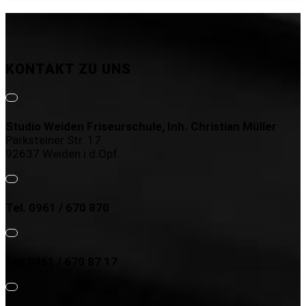
KONTAKT ZU UNS
Studio Weiden Friseurschule, Inh. Christian Müller
Parksteiner Str. 17
92637 Weiden i.d.Opf.
Tel. 0961 / 670 870
Fax 0961 / 670 87 17