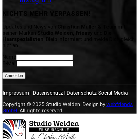
NICHTS MEHR VERPASSEN!
Updates und News von
Christian Müller & Team
mit
seinen Marken
Studio Weiden, frieasy
und
Die
Haarspezialisten
. Bleib informiert und melde Dich gleich
hier an.
Name
E-Mail
Anmelden
Impressum
|
Datenschutz
|
Datenschutz Social Media
Copyright © 2025 Studio Weiden. Design by
webfriends
GmbH
. All rights reserved