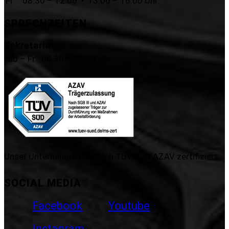
Fr
08.30 – 12.00 • 13.00 – 16.00 Uhr
SPRECHZEITEN
Sekretariat
Mo – Fr
08.30 – 13.00 Uhr
Unser Unternehmen ist nach TÜV SÜD AZAV zertifiziert.
SOCIAL MEDIA
Facebook
Youtube
Instagram