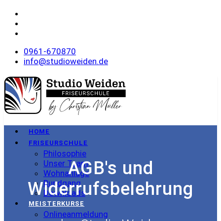
0961-670870
info@studioweiden.de
HOME
FRISEURSCHULE
Philosophie
AGB's und
Unser Team
Wohnanlage
Rundgang
Widerrufsbelehrung
Downloads
MEISTERKURSE
Onlineanmeldung