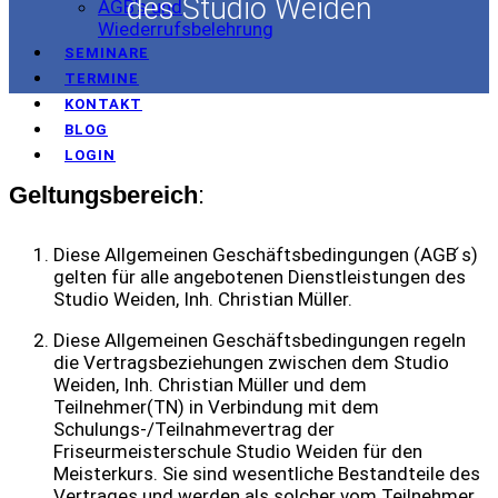
des Studio Weiden
AGB's und
Wiederrufsbelehrung
SEMINARE
TERMINE
KONTAKT
BLOG
LOGIN
Geltungsbereich
:
Diese Allgemeinen Geschäftsbedingungen (AGB ́s)
gelten für alle angebotenen Dienstleistungen des
Studio Weiden, Inh. Christian Müller.
Diese Allgemeinen Geschäftsbedingungen regeln
die Vertragsbeziehungen zwischen dem Studio
Weiden, Inh. Christian Müller und dem
Teilnehmer(TN) in Verbindung mit dem
Schulungs-/Teilnahmevertrag der
Friseurmeisterschule Studio Weiden für den
Meisterkurs. Sie sind wesentliche Bestandteile des
Vertrages und werden als solcher vom Teilnehmer