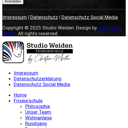
Anmelden
Impressum
|
Datenschutz
|
Datenschutz Social Media
Copyright © 2025 Studio Weiden. Design by
webfriends
GmbH
. All rights reserved
Impressum
Datenschutzerklärung
Datenschutz Social Media
Home
Friseurschule
Philosophie
Unser Team
Wohnanlage
Rundgang