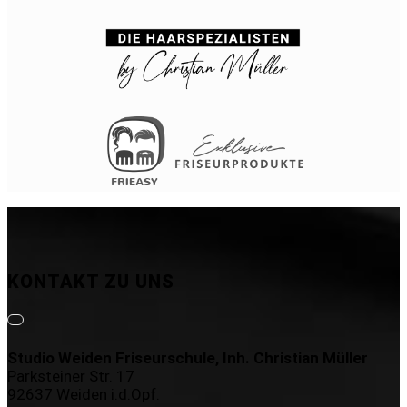
KONTAKT ZU UNS
Studio Weiden Friseurschule, Inh. Christian Müller
Parksteiner Str. 17
92637 Weiden i.d.Opf.