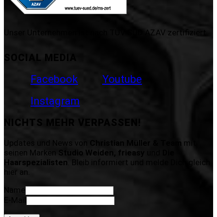
Unser Unternehmen ist nach TÜV SÜD AZAV zertifiziert.
SOCIAL MEDIA
Facebook
Youtube
Instagram
NICHTS MEHR VERPASSEN!
Updates und News von
Christian Müller & Team
mit
seinen Marken
Studio Weiden, frieasy
und
Die
Haarspezialisten
. Bleib informiert und melde Dich gleich
hier an.
Name
E-Mail