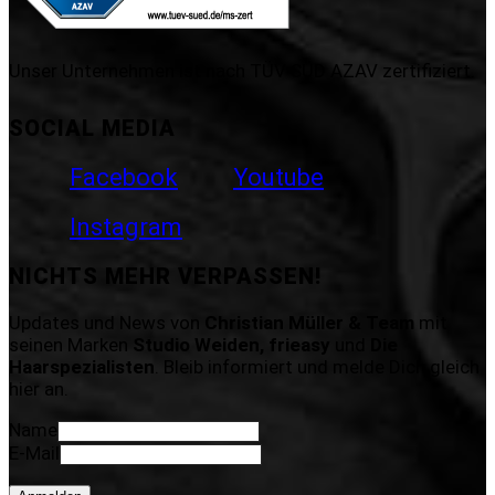
Unser Unternehmen ist nach TÜV SÜD AZAV zertifiziert.
SOCIAL MEDIA
Facebook
Youtube
Instagram
NICHTS MEHR VERPASSEN!
Updates und News von
Christian Müller & Team
mit
seinen Marken
Studio Weiden, frieasy
und
Die
Haarspezialisten
. Bleib informiert und melde Dich gleich
hier an.
Name
E-Mail