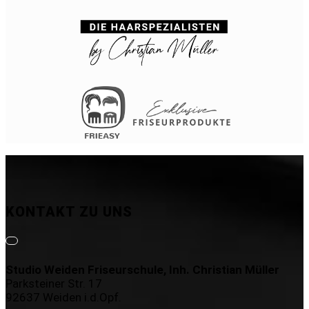
KONTAKT ZU UNS
Studio Weiden Friseurschule, Inh. Christian Müller
Parksteiner Str. 17
92637 Weiden i.d.Opf.