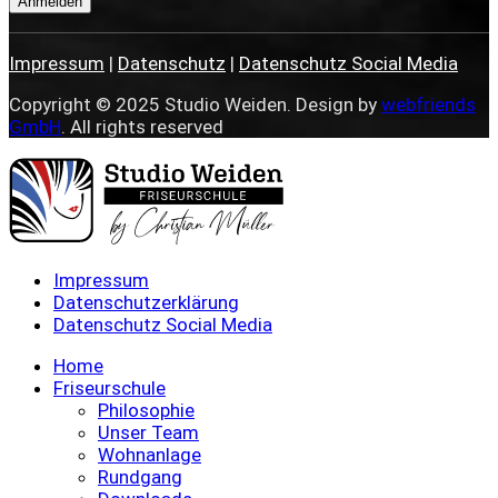
Anmelden
Impressum
|
Datenschutz
|
Datenschutz Social Media
Copyright © 2025 Studio Weiden. Design by
webfriends
GmbH
. All rights reserved
Impressum
Datenschutzerklärung
Datenschutz Social Media
Home
Friseurschule
Philosophie
Unser Team
Wohnanlage
Rundgang