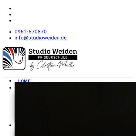
0961-670870
info@studioweiden.de
HOME
FRISEURSCHULE
Philosophie
Unser Team
Wohnanlage
Rundgang
Downloads
MEISTERKURSE
Onlineanmeldung