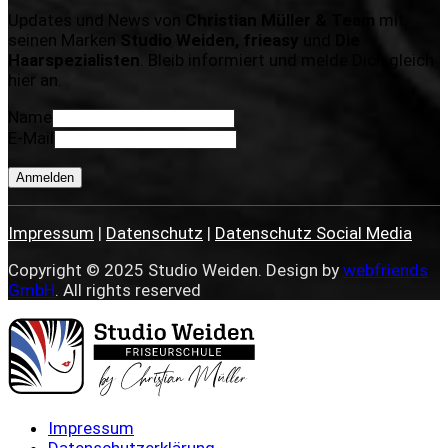
Updates und News von
Christian Müller & Team
mit
seinen Marken
Studio Weiden, frieasy
und
Die
Haarspezialisten
. Bleib informiert und melde Dich gleich
hier an.
Name
E-Mail
Anmelden
Impressum
|
Datenschutz
|
Datenschutz Social Media
Copyright © 2025 Studio Weiden. Design by
webfriends
GmbH
. All rights reserved
Impressum
Datenschutzerklärung