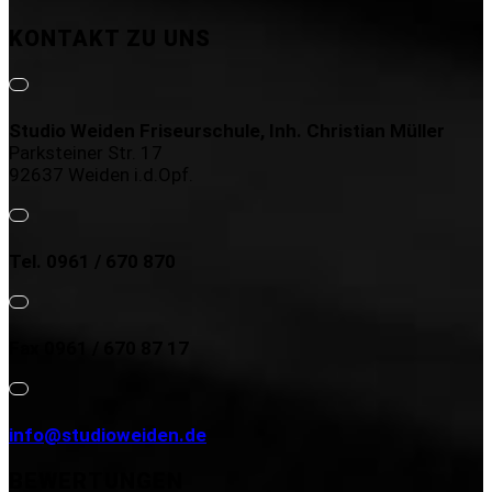
KONTAKT ZU UNS
Studio Weiden Friseurschule, Inh. Christian Müller
Parksteiner Str. 17
92637 Weiden i.d.Opf.
Tel. 0961 / 670 870
Fax 0961 / 670 87 17
info@studioweiden.de
BEWERTUNGEN