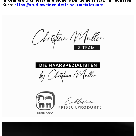
Informiere Dich jetzt und sichere Dir deinen Platz im nächsten
Kurs:
https://studioweiden.de/friseurmeisterkurs