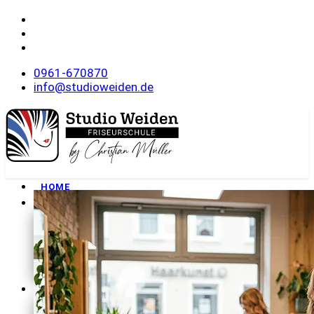
0961-670870
info@studioweiden.de
HOME
FRISEURSCHULE
Philosophie
Unser Team
Wohnanlage
Rundgang
Downloads
MEISTERKURSE
Onlineanmeldung