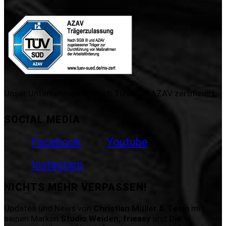
Unser Unternehmen ist nach TÜV SÜD AZAV zertifiziert.
SOCIAL MEDIA
Facebook
Youtube
Instagram
NICHTS MEHR VERPASSEN!
Updates und News von
Christian Müller & Team
mit
seinen Marken
Studio Weiden, frieasy
und
Die