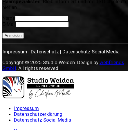
Haarspezialisten
. Bleib informiert und melde Dich gleich
hier an.
Name
E-Mail
Anmelden
Impressum
|
Datenschutz
|
Datenschutz Social Media
Copyright © 2025 Studio Weiden. Design by
webfriends
GmbH
. All rights reserved
Impressum
Datenschutzerklärung
Datenschutz Social Media