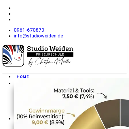
0961-670870
info@studioweiden.de
HOME
FRISEURSCHULE
Philosophie
Unser Team
Wohnanlage
Rundgang
Downloads
MEISTERKURSE
Onlineanmeldung