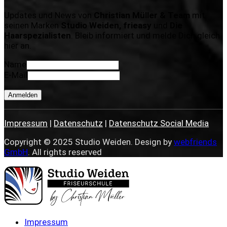
Updates und News von
Christian Müller & Team
mit
seinen Marken
Studio Weiden, frieasy
und
Die
Haarspezialisten
. Bleib informiert und melde Dich gleich
hier an.
Name
E-Mail
Anmelden
Impressum
|
Datenschutz
|
Datenschutz Social Media
Copyright © 2025 Studio Weiden. Design by
webfriends
GmbH
. All rights reserved
Impressum