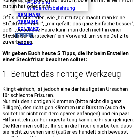
AGB's und
zu tun hat oder nicht.
Wiederrufsbelehrung
SEMINARE
Oft sind Ausreden, wie „heutzutage macht man keine
TERMINE
Steckfrisur mehr“, „mir gefällt das ganz Einfache besser“,
KONTAKT
oder „so schöne Haare kann man doch nicht in einer
Steckfrisur verstecken“ ein Vorwand, um seine Defizite
BLOG
zu verbergen.
LOGIN
Wir geben Euch heute 5 Tipps, die Ihr beim Erstellen
einer Steckfrisur beachten solltet:
1. Benutzt das richtige Werkzeug
Klingt einfach, ist jedoch eine der häufigsten Ursachen
für schlechte Frisuren.
Nur mit den richtigen Klemmen (bitte nicht die ganz
Billigen), den richtigen Kämmen und Bürsten (auch da
solltet Ihr nicht mit dem sparen anfangen) und ein paar
Hilfsmitteln zur Formgestaltung kann die Frisur gelingen.
Die Klemmen solltet Ihr so in die Frisur einarbeiten, dass
sie nicht zu sehen sind (außer es handelt sich bewusst