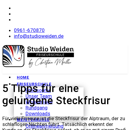
0961-670870
info@studioweiden.de
HOME
FRISEURSCHULE
5 Tipps für eine
Philosophie
Unser Team
gelungene Steckfrisur
Wohnanlage
Rundgang
Downloads
Für viele Friseure ist die Steckfrisur der Alptraum, der zu
MEISTERKURSE
schlaflosen Nächten führt. Tatsächlich erkennt der
Onlineanmeldung
Kunde an der Steckfrisur sofort, ob er es mit einem Profi