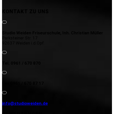
KONTAKT ZU UNS
Studio Weiden Friseurschule, Inh. Christian Müller
Parksteiner Str. 17
92637 Weiden i.d.Opf.
Tel. 0961 / 670 870
Fax 0961 / 670 87 17
info@studioweiden.de
BEWERTUNGEN